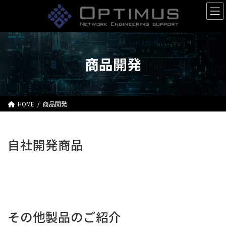
コ
ナ
ン
ビ
テ
ゲ
ン
ー
ツ
シ
へ
ョ
商品開発
ス
ン
キ
に
ッ
移
プ
動
HOME
商品開発
自社開発商品
その他製品のご紹介