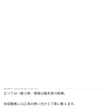
具体的な仕事内容
通信・ネットワーク設備の設置や保守などを担当していただきま
す。
LANケーブル・光ケーブルの敷設
セキュリティーカメラ・Wi-Fiアンテナの設置
デジタルサイネージの導入
電話交換機・移動基地局の施工
主にTV局（放送センター、スタジオなど）、大型商業施設、物流
倉庫が現場となります。
エリアは一都三県・現場は基本直行直帰。
未経験者には工具の使い方から丁寧に教えます。