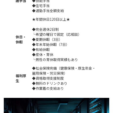
諸手当
◆技能手当
◆住宅手当
◆通勤手当全額支給
★年間休日120日以上★
◆完全週休2日制
└希望の曜日で固定（応相談）
休日・
◆夏期休暇（3日）
休暇
◆年末年始休暇（7日）
◆有給休暇
◆産休・育休
└男性の育休取得実績もあり
◆社会保険完備（健康保険・厚生年金・
雇用保険・労災保険）
福利厚
◆資格取得支援制度
生
◆無料のドリンクあり
◆作業着の支給あり