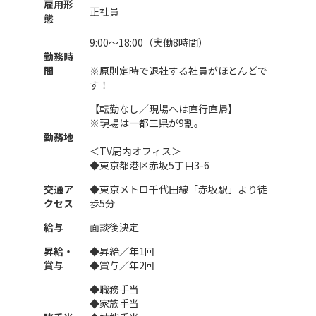
雇用形
正社員
態
9:00～18:00（実働8時間）
勤務時
間
※原則定時で退社する社員がほとんどで
す！
【転勤なし／現場へは直行直帰】
※現場は一都三県が9割。
勤務地
＜TV局内オフィス＞
◆東京都港区赤坂5丁目3-6
交通ア
◆東京メトロ千代田線「赤坂駅」より徒
クセス
歩5分
給与
面談後決定
昇給・
◆昇給／年1回
賞与
◆賞与／年2回
◆職務手当
◆家族手当