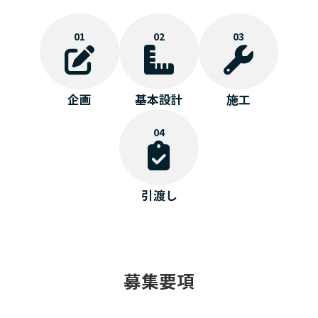
01
02
03
企画
基本設計
施工
04
引渡し
募集要項