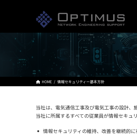
コ
ナ
ン
ビ
テ
ゲ
ン
ー
ツ
シ
へ
ョ
ス
ン
キ
に
ッ
移
プ
動
HOME
情報セキュリティー基本方針
当社は、電気通信工事及び電気工事の設計、
当社に所属するすべての従業員が情報セキュ
情報セキュリティの維持、改善を継続的に